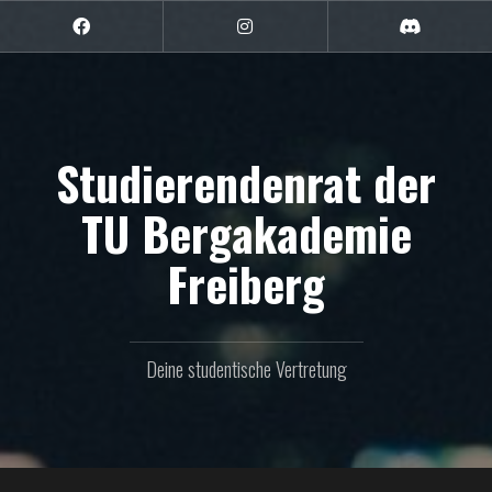
Zum
Inhalt
Facebook
Instagram
Discord
springen
Studierendenrat der
TU Bergakademie
Freiberg
Deine studentische Vertretung