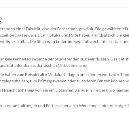
g
erenden einer Fakultät, also der Fachschaft, gewählt. Die gewählten Mi
zeit beträgt jeweils 1 Jahr. StuRa und FSRe haben grundsätzlich die gle
weilige Fakultät. Die Sitzungen finden im Regelfall wöchentlich statt und
ngelegenheiten im Sinne der Studierenden zu beeinflussen. Das betriff
qualität oder der studentischen Mitbestimmung.
e haben zum Beispiel alte Modulunterlagen und können wertvolle Tipps 
ngelegenheiten, zum Prüfungswesen oder zu anderen Dingen können wir
ei Hinsicht abhängig von seinen Dozenten, gerade in Freiberg, wo man sich
eren Veranstaltungen und Parties, aber auch Workshops oder Vorträge.