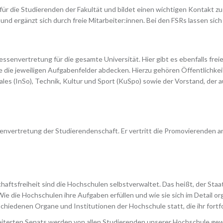
für die Studierenden der Fakultät und bildet einen wichtigen Kontakt zu
und ergänzt sich durch freie Mitarbeiter:innen. Bei den FSRs lassen sic
ssenvertretung für die gesamte Universität. Hier gibt es ebenfalls frei
e die jeweiligen Aufgabenfelder abdecken. Hierzu gehören Öffentlichkeit
iales (InSo), Technik, Kultur und Sport (KuSpo) sowie der Vorstand, der
senvertretung der Studierendenschaft. Er vertritt die Promovierenden a
ftsfreiheit sind die Hochschulen selbstverwaltet. Das heißt, der Sta
e die Hochschulen ihre Aufgaben erfüllen und wie sie sich im Detail org
chiedenen Organe und Institutionen der Hochschule statt, die ihr fort
eiterten Senats werden von allen Studierenden unserer Hochschule ge