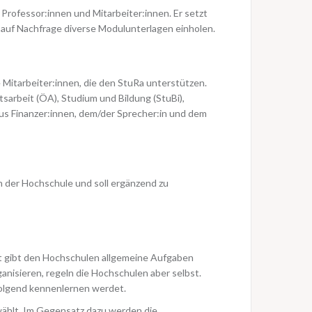
 Professor:innen und Mitarbeiter:innen. Er setzt
h auf Nachfrage diverse Modulunterlagen einholen.
e Mitarbeiter:innen, die den StuRa unterstützen.
sarbeit (ÖA), Studium und Bildung (StuBi),
 aus Finanzer:innen, dem/der Sprecher:in und dem
n der Hochschule und soll ergänzend zu
at gibt den Hochschulen allgemeine Aufgaben
anisieren, regeln die Hochschulen aber selbst.
folgend kennenlernen werdet.
wählt. Im Gegensatz dazu werden die