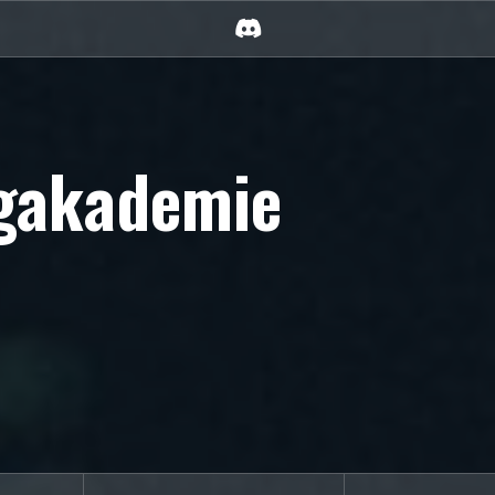
Discord
rgakademie