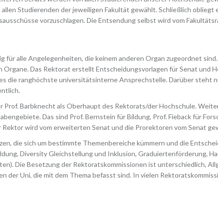
allen Studierenden der jeweiligen Fakultät gewählt. Schließlich obliegt
ausschüsse vorzuschlagen. Die Entsendung selbst wird vom Fakultäts
dig für alle Angelegenheiten, die keinem anderen Organ zugeordnet sind.
 Organe. Das Rektorat erstellt Entscheidungsvorlagen für Senat und Ho
 es die ranghöchste universitätsinterne Ansprechstelle. Darüber steht 
ntlich.
 Prof. Barbknecht als Oberhaupt des Rektorats/der Hochschule. Weiter
bengebiete. Das sind Prof. Bernstein für Bildung, Prof. Fieback für Fors
 Rektor wird vom erweiterten Senat und die Prorektoren vom Senat gewä
en, die sich um bestimmte Themenbereiche kümmern und die Entscheid
dung, Diversity Gleichstellung und Inklusion, Graduiertenförderung, Hau
en). Die Besetzung der Rektoratskommissionen ist unterschiedlich, All
 der Uni, die mit dem Thema befasst sind. In vielen Rektoratskommissi