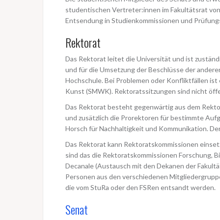
studentischen Vertreter:innen im Fakultätsrat von 
Entsendung in Studienkommissionen und Prüfungs
Rektorat
Das Rektorat leitet die Universität und ist zustän
und für die Umsetzung der Beschlüsse der anderen
Hochschule. Bei Problemen oder Konfliktfällen ist
Kunst (SMWK). Rektoratssitzungen sind nicht öffe
Das Rektorat besteht gegenwärtig aus dem Rektor
und zusätzlich die Prorektoren für bestimmte Aufga
Horsch für Nachhaltigkeit und Kommunikation. Der
Das Rektorat kann Rektoratskommissionen einsetz
sind das die Rektoratskommissionen Forschung, Bil
Decanale (Austausch mit den Dekanen der Fakultät
Personen aus den verschiedenen Mitgliedergruppen
die vom StuRa oder den FSRen entsandt werden.
Senat