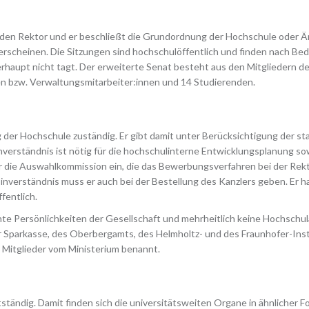
 den Rektor und er beschließt die Grundordnung der Hochschule oder Än
 erscheinen. Die Sitzungen sind hochschulöffentlich und finden nach Be
rhaupt nicht tagt. Der erweiterte Senat besteht aus den Mitgliedern de
en bzw. Verwaltungsmitarbeiter:innen und 14 Studierenden.
g der Hochschule zuständig. Er gibt damit unter Berücksichtigung der st
Einverständnis ist nötig für die hochschulinterne Entwicklungsplanung 
die Auswahlkommission ein, die das Bewerbungsverfahren bei der Rekt
 Einverständnis muss er auch bei der Bestellung des Kanzlers geben. Er 
fentlich.
te Persönlichkeiten der Gesellschaft und mehrheitlich keine Hochschula
r Sparkasse, des Oberbergamts, des Helmholtz- und des Fraunhofer-Insti
 Mitglieder vom Ministerium benannt.
ständig. Damit finden sich die universitätsweiten Organe in ähnlicher F