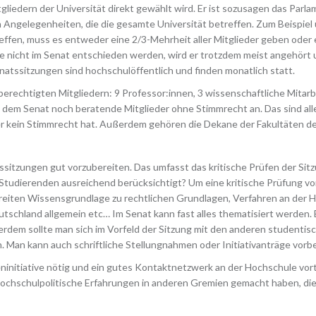
gliedern der Universität direkt gewählt wird. Er ist sozusagen das Parl
 Angelegenheiten, die die gesamte Universität betreffen. Zum Beispiel 
effen, muss es entweder eine 2/3-Mehrheit aller Mitglieder geben oder
e nicht im Senat entschieden werden, wird er trotzdem meist angehört 
atssitzungen sind hochschulöffentlich und finden monatlich statt.
erechtigten Mitgliedern: 9 Professor:innen, 3 wissenschaftliche Mitarb
 dem Senat noch beratende Mitglieder ohne Stimmrecht an. Das sind alle
ber kein Stimmrecht hat. Außerdem gehören die Dekane der Fakultäten d
atssitzungen gut vorzubereiten. Das umfasst das kritische Prüfen der Si
Studierenden ausreichend berücksichtigt? Um eine kritische Prüfung v
 breiten Wissensgrundlage zu rechtlichen Grundlagen, Verfahren an der
schland allgemein etc… Im Senat kann fast alles thematisiert werden. 
rdem sollte man sich im Vorfeld der Sitzung mit den anderen studenti
 Man kann auch schriftliche Stellungnahmen oder Initiativanträge vorbe
ninitiative nötig und ein gutes Kontaktnetzwerk an der Hochschule vorte
hochschulpolitische Erfahrungen in anderen Gremien gemacht haben, di