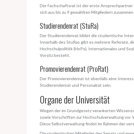
Der Fachschaftsrat ist der erste Ansprechpartner 
sich aus bis zu 9 gewählten Mitgliedern zusammen 
Studierendenrat (StuRa)
Der Studierendenrat bildet die studentische Intere
Innerhalb des StuRas gibt es mehrere Referate, di
Hochschulpolititk (HoPo), Internationales und Soz
Vorsitz besteht.
Promovierendenrat (ProRat)
Der Promovierendenrat ist ebenfalls eine Interes
Studierendenrat und Personalrat sein.
Organe der Universität
Wegen der im Grundgesetz verankerten Wissenscha
sowie Vorschriften zur Hochschulverwaltung vor. Wi
Diese Selbstverwaltung findet im Rahmen der vers
Die studentischen Mitglieder des Senats und erw