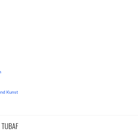
n
und Kunst
r TUBAF