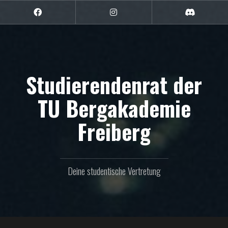
Zum
Inhalt
Facebook
Instagram
Discord
springen
Studierendenrat der
TU Bergakademie
Freiberg
Deine studentische Vertretung