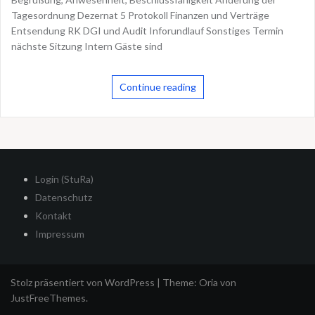
Tagesordnung Dezernat 5 Protokoll Finanzen und Verträge
Entsendung RK DGI und Audit Inforundlauf Sonstiges Termin
nächste Sitzung Intern Gäste sind
Continue reading
Login (StuRa)
Datenschutz
Kontakt
Impressum
Stolz präsentiert von WordPress
|
Theme:
Oria
von
JustFreeThemes.