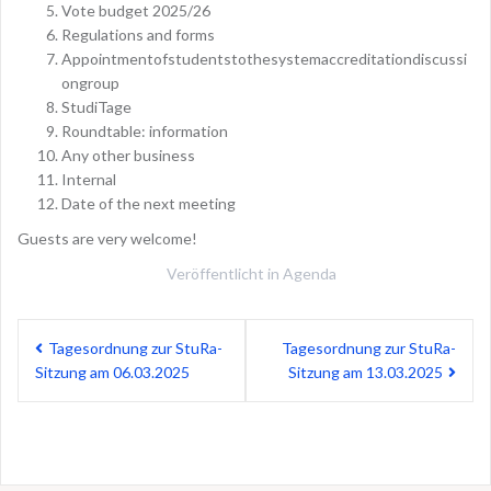
Vote budget 2025/26
Regulations and forms
Appointmentofstudentstothesystemaccreditationdiscussi
ongroup
StudiTage
Roundtable: information
Any other business
Internal
Date of the next meeting
Guests are very welcome!
Veröffentlicht in
Agenda
Beitragsnavigation
Tagesordnung zur StuRa-
Tagesordnung zur StuRa-
Sitzung am 06.03.2025
Sitzung am 13.03.2025