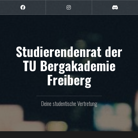
Zum
Inhalt
Facebook
Instagram
Discord
springen
Studierendenrat der
TU Bergakademie
Freiberg
Deine studentische Vertretung