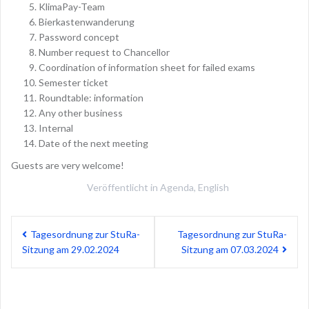
KlimaPay-Team
Bierkastenwanderung
Password concept
Number request to Chancellor
Coordination of information sheet for failed exams
Semester ticket
Roundtable: information
Any other business
Internal
Date of the next meeting
Guests are very welcome!
Veröffentlicht in
Agenda
,
English
Beitragsnavigation
Tagesordnung zur StuRa-
Tagesordnung zur StuRa-
Sitzung am 29.02.2024
Sitzung am 07.03.2024