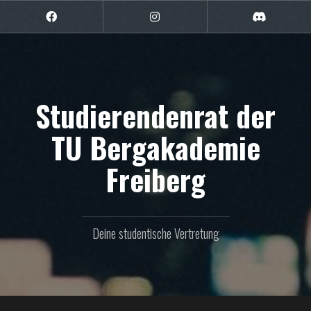
Zum
Inhalt
Facebook
Instagram
Discord
springen
Studierendenrat der
TU Bergakademie
Freiberg
Deine studentische Vertretung