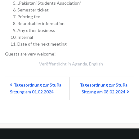
„Pakistani Students Association“
Semester ticket
Printing fee
Roundtable: information
Any other business
Internal
Date of the next meeting
Guests are very welcome!
Veröffentlicht in
Agenda
,
English
Beitragsnavigation
Tagesordnung zur StuRa-
Tagesordnung zur StuRa-
Sitzung am 01.02.2024
Sitzung am 08.02.2024