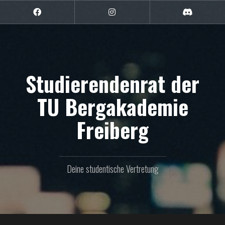
Zum
Inhalt
Facebook
Instagram
Discord
springen
Studierendenrat der
TU Bergakademie
Freiberg
Deine studentische Vertretung