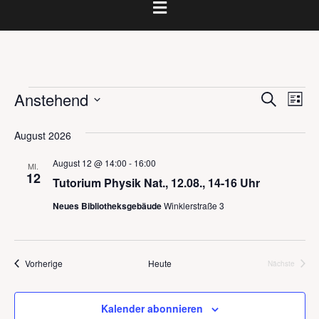
Veranstaltungen
V
V
Anstehend
S
L
e
u
e
D
i
c
r
s
a
August 2026
r
h
t
a
t
e
e
a
August 12 @ 14:00
-
16:00
u
n
MI.
12
m
Tutorium Physik Nat., 12.08., 14-16 Uhr
s
n
w
t
Neues Bibliotheksgebäude
Winklerstraße 3
s
ä
a
h
t
l
l
a
t
e
Veranstaltungen
Vorherige
Heute
Nächste
Veranstalt
n
u
l
.
n
t
Kalender abonnieren