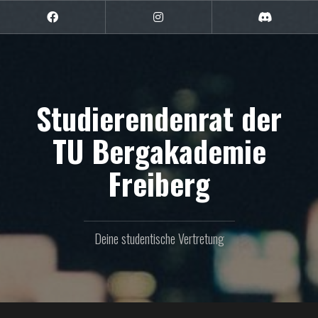
Zum
Inhalt
Facebook
Instagram
Discord
springen
Studierendenrat der
TU Bergakademie
Freiberg
Deine studentische Vertretung