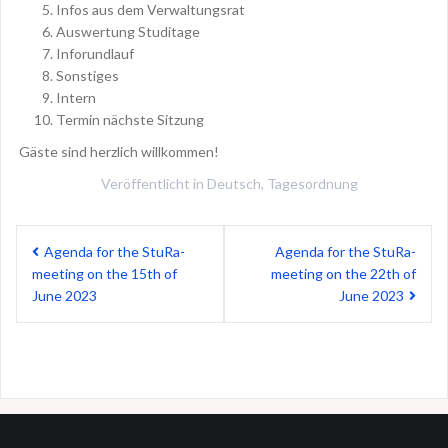
Infos aus dem Verwaltungsrat
Auswertung Studitage
Inforundlauf
Sonstiges
Intern
Termin nächste Sitzung
Gäste sind herzlich willkommen!
Veröffentlicht in
Deutsch
,
Tagesordnung
Beitragsnavigation
Agenda for the StuRa-
Agenda for the StuRa-
meeting on the 15th of
meeting on the 22th of
June 2023
June 2023