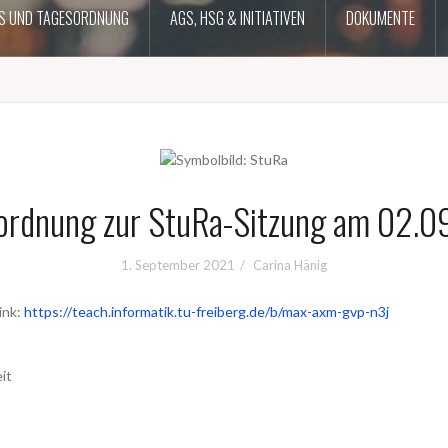
S UND TAGESORDNUNG
AGS, HSG & INITIATIVEN
DOKUMENTE
ordnung zur StuRa-Sitzung am 02.0
1. September 2021
Carina Hänig
ink:
https://teach.informatik.tu-freiberg.de/b/max-axm-gvp-n3j
it