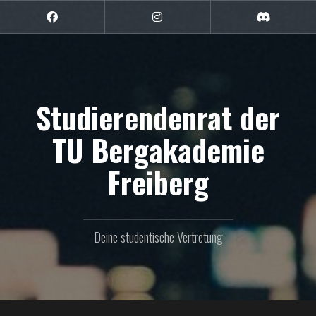
Zum
Inhalt
Facebook
Instagram
Discord
springen
Studierendenrat der
TU Bergakademie
Freiberg
Deine studentische Vertretung