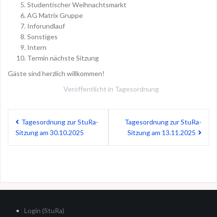
Studentischer Weihnachtsmarkt
AG Matrix Gruppe
Inforundlauf
Sonstiges
Intern
Termin nächste Sitzung
Gäste sind herzlich willkommen!
Veröffentlicht in
Tagesordnung
Beitragsnavigation
Tagesordnung zur StuRa-
Tagesordnung zur StuRa-
Sitzung am 30.10.2025
Sitzung am 13.11.2025
Login (StuRa)