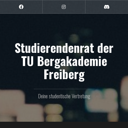
Zum
Inhalt
Facebook
Instagram
Discord
springen
Studierendenrat der
TU Bergakademie
Freiberg
Deine studentische Vertretung