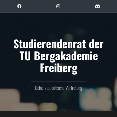
Zum
Inhalt
Facebook
Instagram
Discord
springen
Studierendenrat der
TU Bergakademie
Freiberg
Deine studentische Vertretung