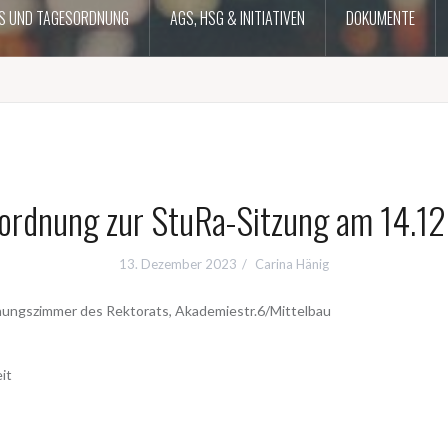
S UND TAGESORDNUNG
AGS, HSG & INITIATIVEN
DOKUMENTE
ordnung zur StuRa-Sitzung am 14.1
13. Dezember 2023
Carina Hänig
hungszimmer des Rektorats, Akademiestr.6/Mittelbau
it