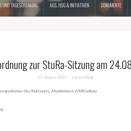
S UND TAGESORDNUNG
AGS, HSG & INITIATIVEN
DOKUMENTE
ordnung zur StuRa-Sitzung am 24.0
23. August 2023
Carina Hänig
hungszimmer des Rektorats, Akademiestr.6/Mittelbau
it