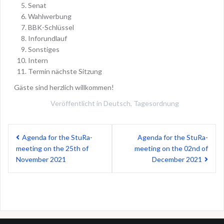
Senat
Wahlwerbung
BBK-Schlüssel
Inforundlauf
Sonstiges
Intern
Termin nächste Sitzung
Gäste sind herzlich willkommen!
Veröffentlicht in
Deutsch
,
Tagesordnung
Beitragsnavigation
Agenda for the StuRa-
Agenda for the StuRa-
meeting on the 25th of
meeting on the 02nd of
November 2021
December 2021