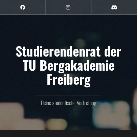
Zum
Inhalt
Facebook
Instagram
Discord
springen
Studierendenrat der
TU Bergakademie
Freiberg
Deine studentische Vertretung