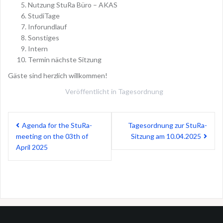
Nutzung StuRa Büro – AKAS
StudiTage
Inforundlauf
Sonstiges
Intern
Termin nächste Sitzung
Gäste sind herzlich willkommen!
Veröffentlicht in
Tagesordnung
Beitragsnavigation
Agenda for the StuRa-
Tagesordnung zur StuRa-
meeting on the 03th of
Sitzung am 10.04.2025
April 2025