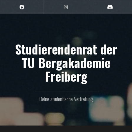
Zum
Inhalt
Facebook
Instagram
Discord
springen
Studierendenrat der
TU Bergakademie
Freiberg
Deine studentische Vertretung