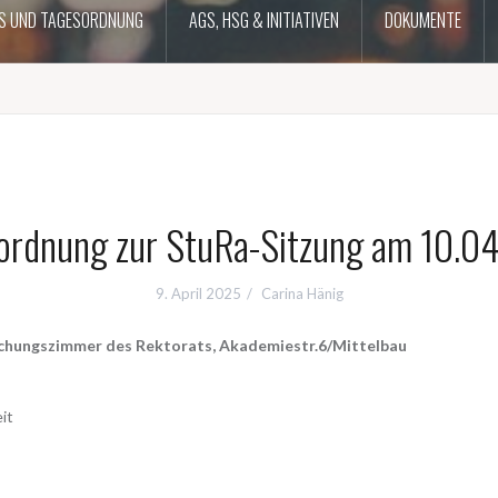
S UND TAGESORDNUNG
AGS, HSG & INITIATIVEN
DOKUMENTE
ordnung zur StuRa-Sitzung am 10.0
9. April 2025
Carina Hänig
chungszimmer des Rektorats, Akademiestr.6/Mittelbau
it